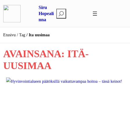
Siirry
Siru
sisältöön
E
Hopeali
nna
t
s
i
Etusivu
Tag
Ita uusimaa
AVAINSANA:
ITÄ-
UUSIMAA