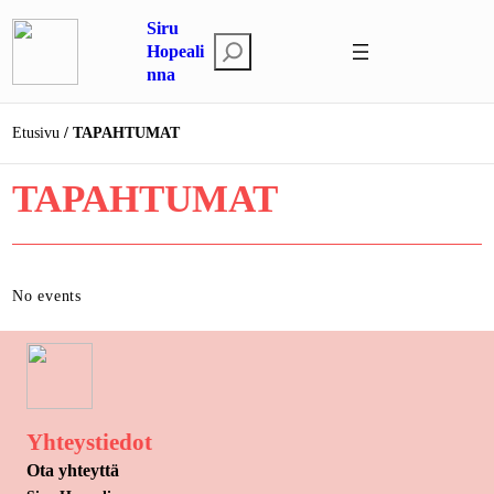
Siirry
Siru
sisältöön
E
Hopeali
nna
t
s
i
Etusivu
TAPAHTUMAT
TAPAHTUMAT
No events
Yhteystiedot
Ota yhteyttä